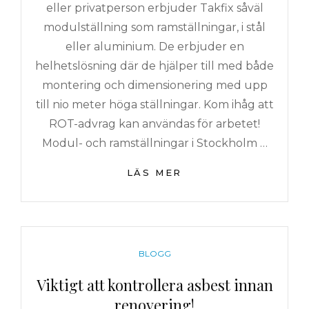
eller privatperson erbjuder Takfix såväl
modulställning som ramställningar, i stål
eller aluminium. De erbjuder en
helhetslösning där de hjälper till med både
montering och dimensionering med upp
till nio meter höga ställningar. Kom ihåg att
ROT-advrag kan användas för arbetet!
Modul- och ramställningar i Stockholm …
MITT
LÄS MER
I
RENOVERINGEN?
HYR
BYGGSTÄLLNING
I
KATEGORIER
BLOGG
STOCKHOLM!
Viktigt att kontrollera asbest innan
renovering!