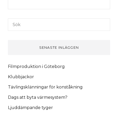
SOM
GÖR
TAKET
SLITTÅLIGT
Sök
efter:
SENASTE INLÄGGEN
Filmproduktion i Göteborg
Klubbjackor
Tävlingsklänningar för konståkning
Dags att byta värmesystem?
Ljuddämpande tyger