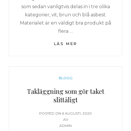
som sedan vanligtvis delas in i tre olika
kategorier, vit, brun och blå asbest.
Materialet är en väldigt bra produkt på
flera …
VIKTIGT
LÄS MER
ATT
KONTROLLERA
ASBEST
INNAN
RENOVERING!
KATEGORIER
BLOGG
Takläggning som gör taket
slittåligt
PUBLICERAT
POSTED ON
6 AUGUSTI, 2020
DEN
AV
ADMIN