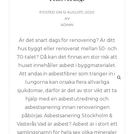
PUBLICERAT
POSTED ON
12 AUGUSTI, 2020
DEN
AV
ADMIN
Är det snart dags för renovering? Är ditt
hus byggt eller renoverat mellan 50- och
70-talet? Då kan det finnas en stor risk att
huset innehåller asbest i byggmaterialet.
Att andas in asbestfibrer som tränger in i
SÖK
lungorna kan orsaka flera allvarliga
sjukdomar, därför är det av stor vikt att ta
hjälp med en asbestutredning och
asbestsanering innan renoveringen
påbörjas. Asbestsanering Stockholm &
Västerås Vad är asbest? Asbest är i stort ett
samlingsnamn för hela sex olika mineraler