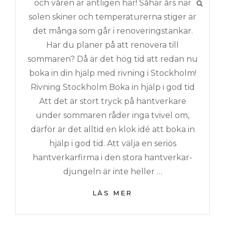
och våren är äntligen här! Såhär års när
SÖK
solen skiner och temperaturerna stiger är
det många som går i renoveringstankar.
Har du planer på att renovera till
sommaren? Då är det hög tid att redan nu
boka in din hjälp med rivning i Stockholm!
Rivning Stockholm Boka in hjälp i god tid
Att det är stort tryck på hantverkare
under sommaren råder inga tvivel om,
därför är det alltid en klok idé att boka in
hjälp i god tid. Att välja en seriös
hantverkarfirma i den stora hantverkar-
djungeln är inte heller …
BOKA
LÄS MER
IN
SOMMARENS
RIVNINGS-