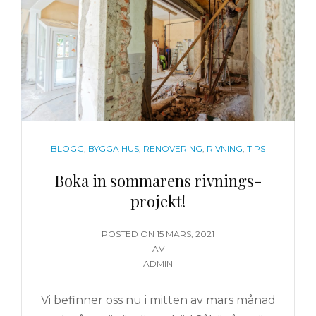
KATEGORIER
BLOGG
,
BYGGA HUS
,
RENOVERING
,
RIVNING
,
TIPS
Boka in sommarens rivnings-
projekt!
PUBLICERAT
POSTED ON
15 MARS, 2021
DEN
AV
ADMIN
Vi befinner oss nu i mitten av mars månad